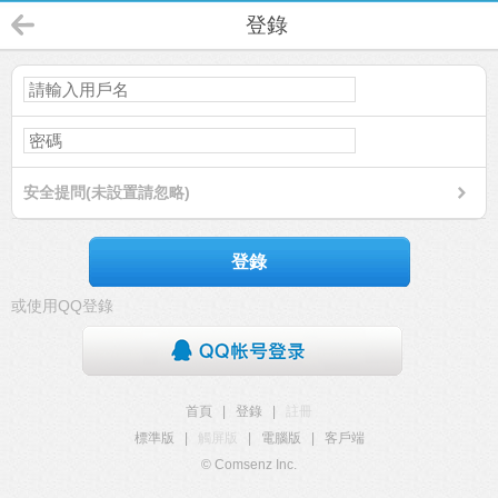
登錄
安全提問(未設置請忽略)
登錄
或使用QQ登錄
首頁
|
登錄
|
註冊
標準版
|
觸屏版
|
電腦版
|
客戶端
© Comsenz Inc.