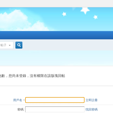
帖子
搜
索
抱歉，您尚未登錄，沒有權限在該版塊回帖
用戶名
立即註冊
密碼:
找回密碼