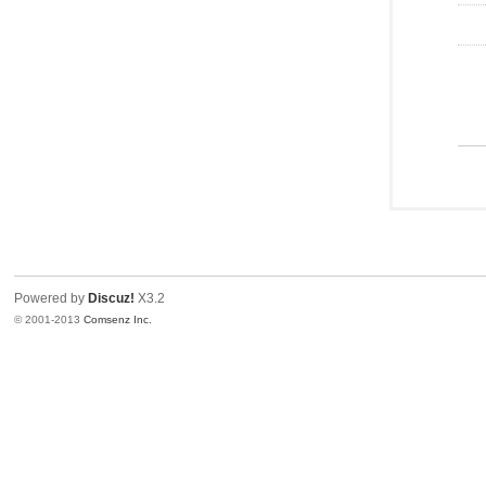
Powered by
Discuz!
X3.2
© 2001-2013
Comsenz Inc.