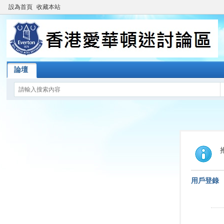
設為首頁
收藏本站
論壇
用戶登錄