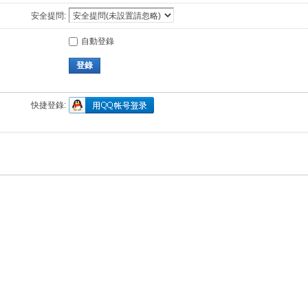
安全提問:
自動登錄
登錄
快捷登錄: