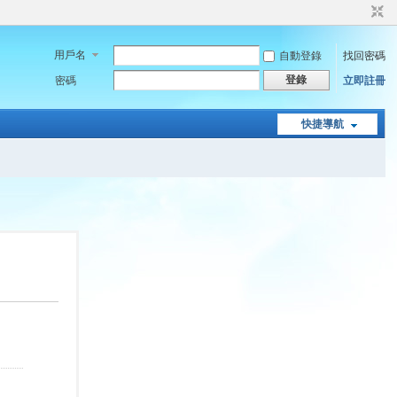
用戶名
自動登錄
找回密碼
登錄
密碼
立即註冊
快捷導航