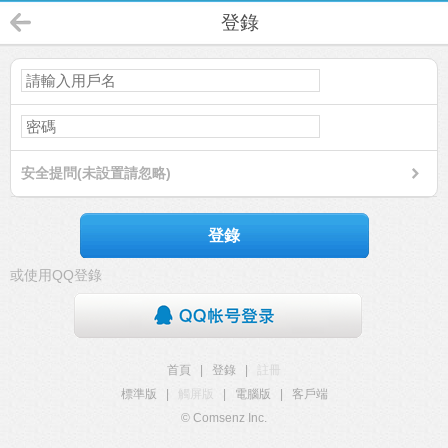
登錄
安全提問(未設置請忽略)
登錄
或使用QQ登錄
首頁
|
登錄
|
註冊
標準版
|
觸屏版
|
電腦版
|
客戶端
© Comsenz Inc.