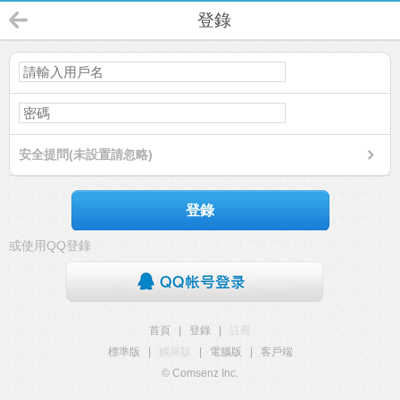
登錄
安全提問(未設置請忽略)
登錄
或使用QQ登錄
首頁
|
登錄
|
註冊
標準版
|
觸屏版
|
電腦版
|
客戶端
© Comsenz Inc.