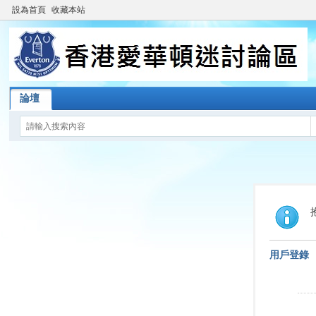
設為首頁
收藏本站
論壇
用戶登錄