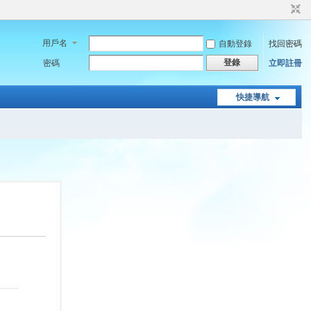
用戶名
自動登錄
找回密碼
登錄
密碼
立即註冊
快捷導航