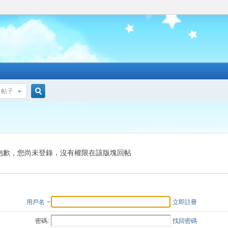
帖子
搜
索
抱歉，您尚未登錄，沒有權限在該版塊回帖
用戶名
立即註冊
密碼:
找回密碼