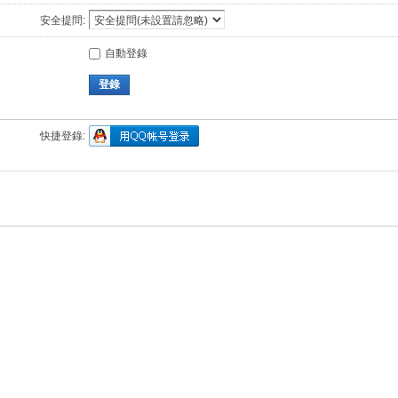
安全提問:
自動登錄
登錄
快捷登錄: