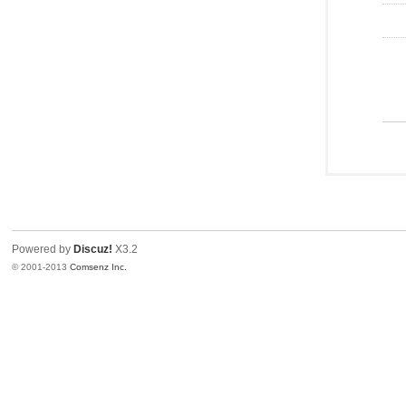
Powered by
Discuz!
X3.2
© 2001-2013
Comsenz Inc.