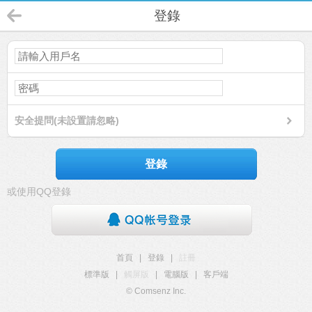
登錄
安全提問(未設置請忽略)
登錄
或使用QQ登錄
首頁
|
登錄
|
註冊
標準版
|
觸屏版
|
電腦版
|
客戶端
© Comsenz Inc.