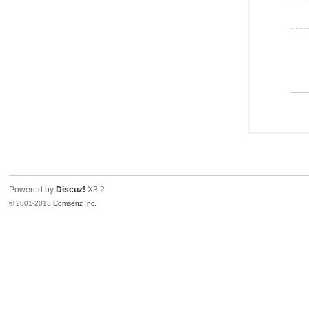
Powered by
Discuz!
X3.2
© 2001-2013
Comsenz Inc.