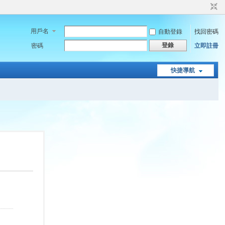
用戶名
自動登錄
找回密碼
登錄
密碼
立即註冊
快捷導航