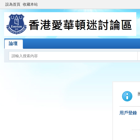
設為首頁
收藏本站
論壇
用戶登錄