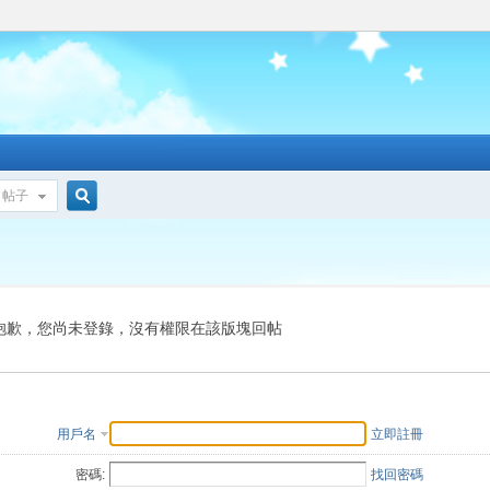
帖子
搜
索
抱歉，您尚未登錄，沒有權限在該版塊回帖
用戶名
立即註冊
密碼:
找回密碼