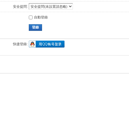
安全提問:
自動登錄
登錄
快捷登錄: