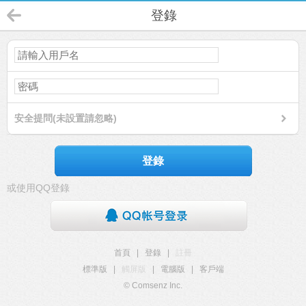
登錄
安全提問(未設置請忽略)
登錄
或使用QQ登錄
首頁
|
登錄
|
註冊
標準版
|
觸屏版
|
電腦版
|
客戶端
© Comsenz Inc.