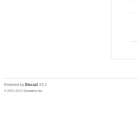
Powered by
Discuz!
X3.2
© 2001-2013
Comsenz Inc.