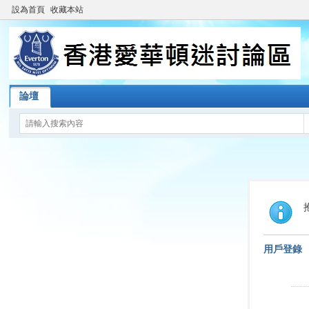
設為首頁
收藏本站
論壇
用戶登錄