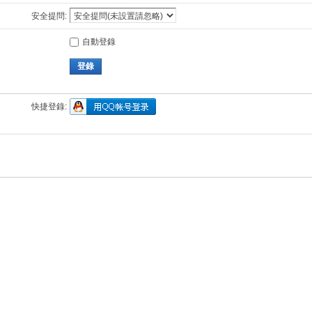
安全提問:
自動登錄
登錄
快捷登錄: