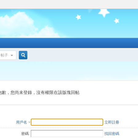
帖子
搜
索
抱歉，您尚未登錄，沒有權限在該版塊回帖
用戶名
立即註冊
密碼:
找回密碼