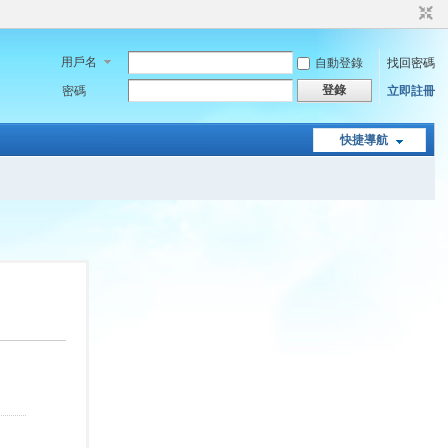
用戶名
自動登錄
找回密碼
登錄
密碼
立即註冊
快捷導航