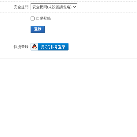
安全提問:
自動登錄
登錄
快捷登錄: