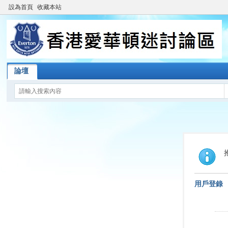
設為首頁
收藏本站
論壇
用戶登錄