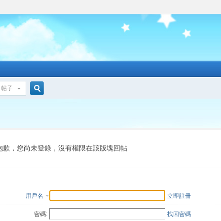
帖子
搜
索
抱歉，您尚未登錄，沒有權限在該版塊回帖
用戶名
立即註冊
密碼:
找回密碼