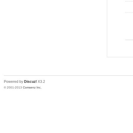
Powered by
Discuz!
X3.2
© 2001-2013
Comsenz Inc.