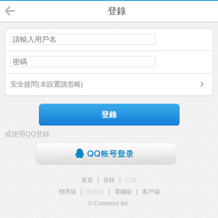
登錄
安全提問(未設置請忽略)
登錄
或使用QQ登錄
首頁
|
登錄
|
註冊
標準版
|
觸屏版
|
電腦版
|
客戶端
© Comsenz Inc.