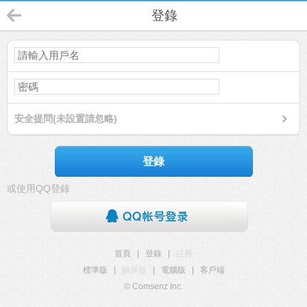
登錄
安全提問(未設置請忽略)
登錄
或使用QQ登錄
首頁
|
登錄
|
註冊
標準版
|
觸屏版
|
電腦版
|
客戶端
© Comsenz Inc.