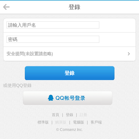
登錄
安全提問(未設置請忽略)
登錄
或使用QQ登錄
首頁
|
登錄
|
註冊
標準版
|
觸屏版
|
電腦版
|
客戶端
© Comsenz Inc.