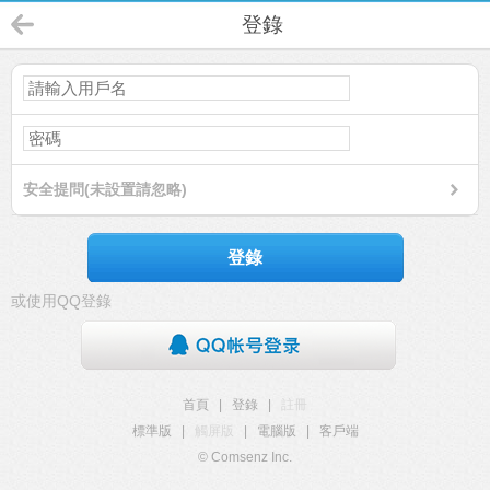
登錄
安全提問(未設置請忽略)
登錄
或使用QQ登錄
首頁
|
登錄
|
註冊
標準版
|
觸屏版
|
電腦版
|
客戶端
© Comsenz Inc.