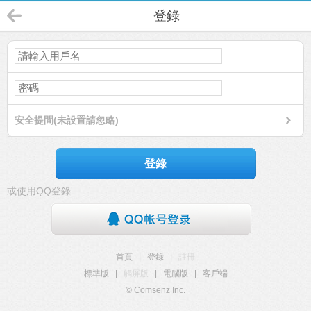
登錄
安全提問(未設置請忽略)
登錄
或使用QQ登錄
首頁
|
登錄
|
註冊
標準版
|
觸屏版
|
電腦版
|
客戶端
© Comsenz Inc.