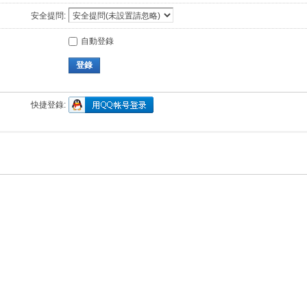
安全提問:
自動登錄
登錄
快捷登錄: