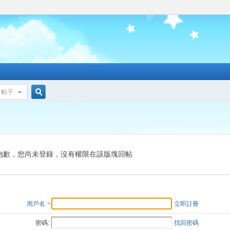
帖子
搜
索
抱歉，您尚未登錄，沒有權限在該版塊回帖
用戶名
立即註冊
密碼:
找回密碼