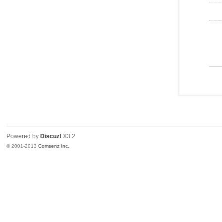
Powered by
Discuz!
X3.2
© 2001-2013
Comsenz Inc.