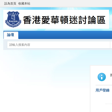
設為首頁
收藏本站
論壇
用戶登錄