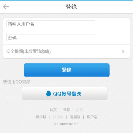
登錄
安全提問(未設置請忽略)
登錄
或使用QQ登錄
首頁
|
登錄
|
註冊
標準版
|
觸屏版
|
電腦版
|
客戶端
© Comsenz Inc.