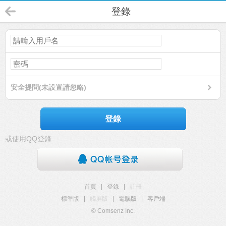
登錄
安全提問(未設置請忽略)
登錄
或使用QQ登錄
首頁
|
登錄
|
註冊
標準版
|
觸屏版
|
電腦版
|
客戶端
© Comsenz Inc.