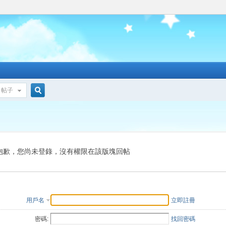
帖子
搜
索
抱歉，您尚未登錄，沒有權限在該版塊回帖
用戶名
立即註冊
密碼:
找回密碼