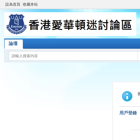
設為首頁
收藏本站
論壇
用戶登錄