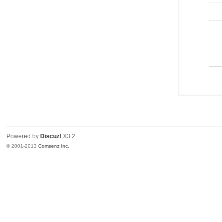
Powered by
Discuz!
X3.2
© 2001-2013
Comsenz Inc.