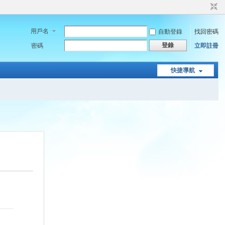
用戶名
自動登錄
找回密碼
登錄
密碼
立即註冊
快捷導航