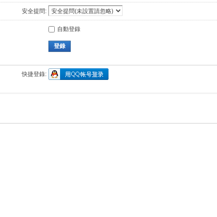
安全提問:
自動登錄
登錄
快捷登錄: