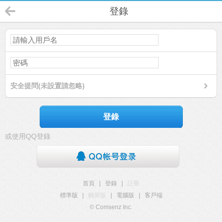
登錄
安全提問(未設置請忽略)
登錄
或使用QQ登錄
首頁
|
登錄
|
註冊
標準版
|
觸屏版
|
電腦版
|
客戶端
© Comsenz Inc.