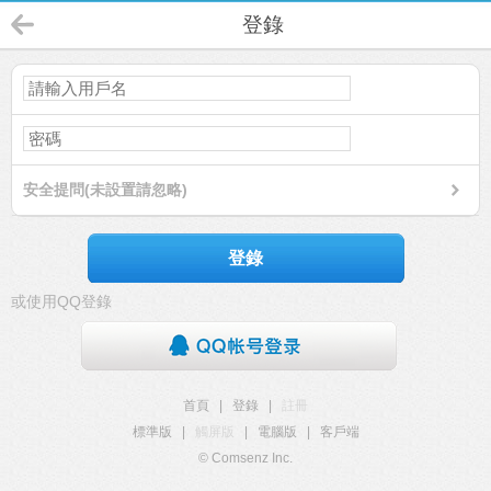
登錄
安全提問(未設置請忽略)
登錄
或使用QQ登錄
首頁
|
登錄
|
註冊
標準版
|
觸屏版
|
電腦版
|
客戶端
© Comsenz Inc.