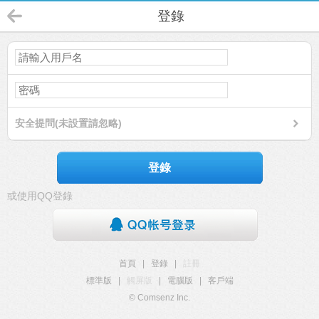
登錄
安全提問(未設置請忽略)
登錄
或使用QQ登錄
首頁
|
登錄
|
註冊
標準版
|
觸屏版
|
電腦版
|
客戶端
© Comsenz Inc.