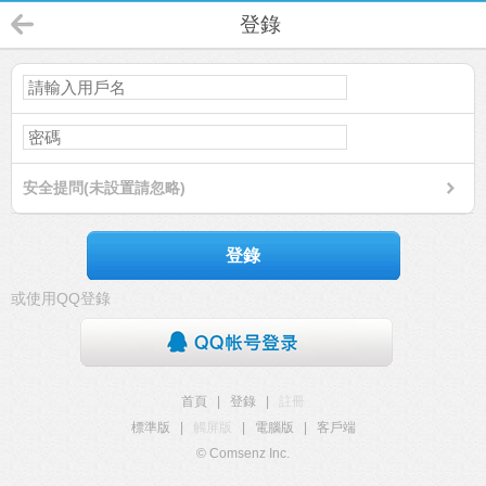
登錄
安全提問(未設置請忽略)
登錄
或使用QQ登錄
首頁
|
登錄
|
註冊
標準版
|
觸屏版
|
電腦版
|
客戶端
© Comsenz Inc.