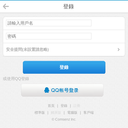
登錄
安全提問(未設置請忽略)
登錄
或使用QQ登錄
首頁
|
登錄
|
註冊
標準版
|
觸屏版
|
電腦版
|
客戶端
© Comsenz Inc.