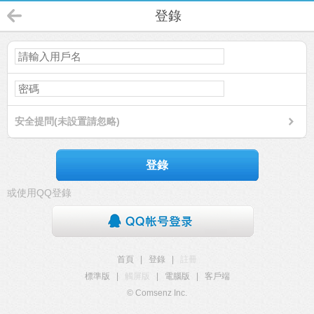
登錄
安全提問(未設置請忽略)
登錄
或使用QQ登錄
首頁
|
登錄
|
註冊
標準版
|
觸屏版
|
電腦版
|
客戶端
© Comsenz Inc.