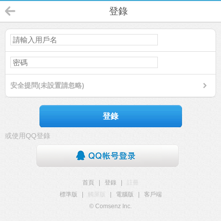
登錄
安全提問(未設置請忽略)
登錄
或使用QQ登錄
首頁
|
登錄
|
註冊
標準版
|
觸屏版
|
電腦版
|
客戶端
© Comsenz Inc.