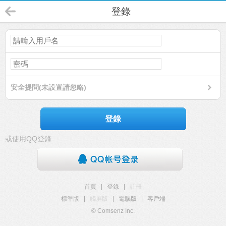
登錄
安全提問(未設置請忽略)
登錄
或使用QQ登錄
首頁
|
登錄
|
註冊
標準版
|
觸屏版
|
電腦版
|
客戶端
© Comsenz Inc.