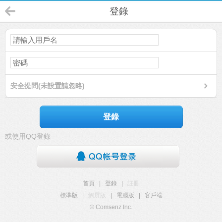
登錄
安全提問(未設置請忽略)
登錄
或使用QQ登錄
首頁
|
登錄
|
註冊
標準版
|
觸屏版
|
電腦版
|
客戶端
© Comsenz Inc.