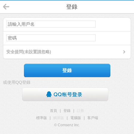
登錄
安全提問(未設置請忽略)
登錄
或使用QQ登錄
首頁
|
登錄
|
註冊
標準版
|
觸屏版
|
電腦版
|
客戶端
© Comsenz Inc.