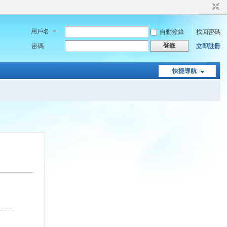
用戶名
自動登錄
找回密碼
登錄
密碼
立即註冊
快捷導航