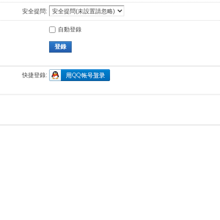
安全提問:
自動登錄
登錄
快捷登錄: