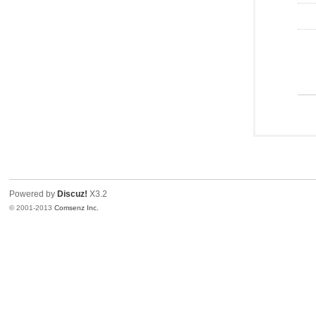
Powered by
Discuz!
X3.2
© 2001-2013
Comsenz Inc.