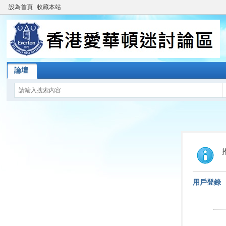
設為首頁
收藏本站
論壇
用戶登錄