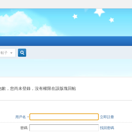
帖子
搜
索
抱歉，您尚未登錄，沒有權限在該版塊回帖
用戶名
立即註冊
密碼:
找回密碼