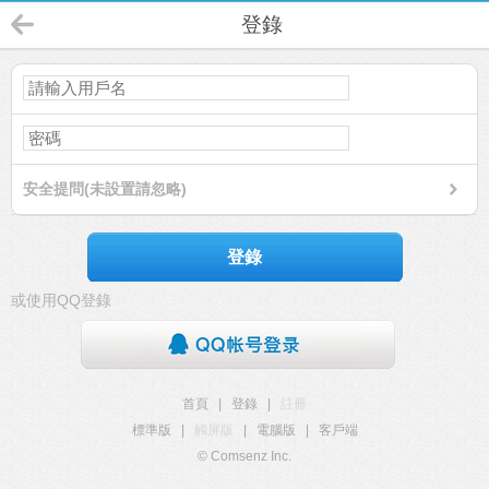
登錄
安全提問(未設置請忽略)
登錄
或使用QQ登錄
首頁
|
登錄
|
註冊
標準版
|
觸屏版
|
電腦版
|
客戶端
© Comsenz Inc.