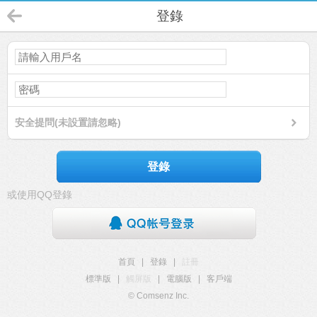
登錄
安全提問(未設置請忽略)
登錄
或使用QQ登錄
首頁
|
登錄
|
註冊
標準版
|
觸屏版
|
電腦版
|
客戶端
© Comsenz Inc.