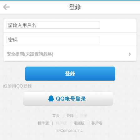
登錄
安全提問(未設置請忽略)
登錄
或使用QQ登錄
首頁
|
登錄
|
註冊
標準版
|
觸屏版
|
電腦版
|
客戶端
© Comsenz Inc.