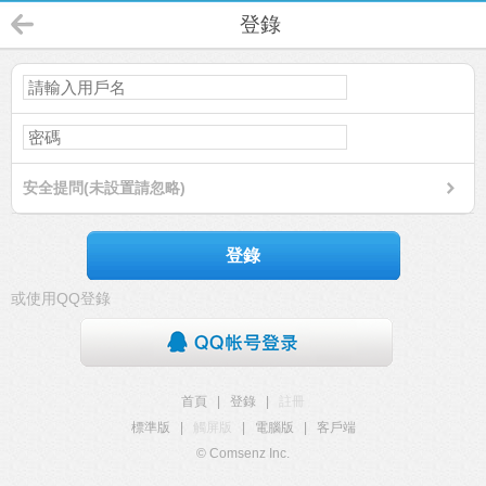
登錄
安全提問(未設置請忽略)
登錄
或使用QQ登錄
首頁
|
登錄
|
註冊
標準版
|
觸屏版
|
電腦版
|
客戶端
© Comsenz Inc.