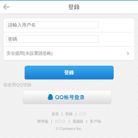
登錄
安全提問(未設置請忽略)
登錄
或使用QQ登錄
首頁
|
登錄
|
註冊
標準版
|
觸屏版
|
電腦版
|
客戶端
© Comsenz Inc.