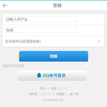
登錄
安全提問(未設置請忽略)
登錄
或使用QQ登錄
首頁
|
登錄
|
註冊
標準版
|
觸屏版
|
電腦版
|
客戶端
© Comsenz Inc.