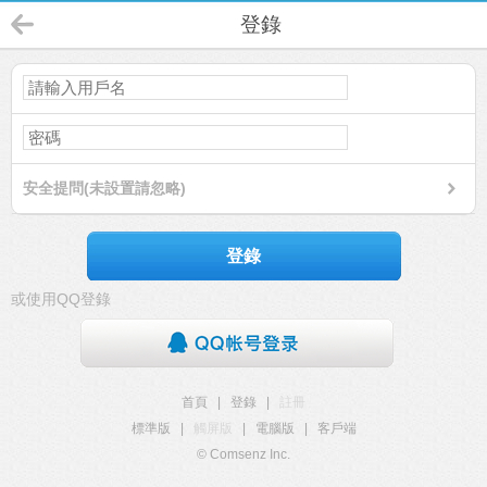
登錄
安全提問(未設置請忽略)
登錄
或使用QQ登錄
首頁
|
登錄
|
註冊
標準版
|
觸屏版
|
電腦版
|
客戶端
© Comsenz Inc.