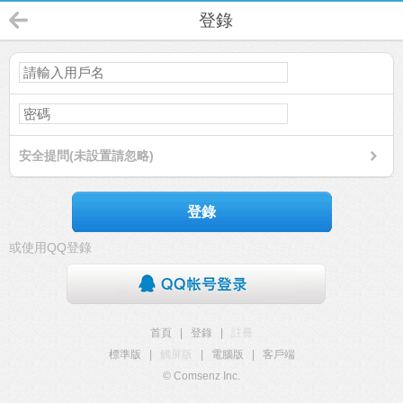
登錄
安全提問(未設置請忽略)
登錄
或使用QQ登錄
首頁
|
登錄
|
註冊
標準版
|
觸屏版
|
電腦版
|
客戶端
© Comsenz Inc.