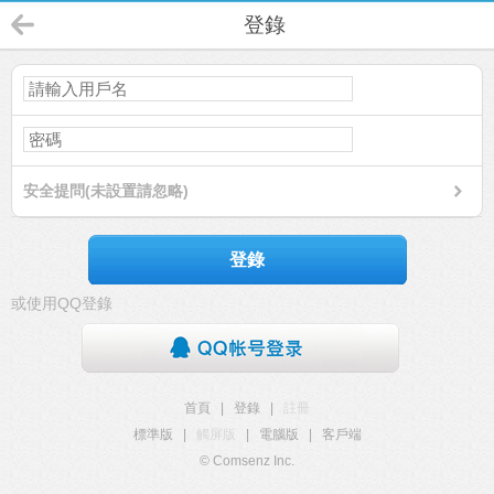
登錄
安全提問(未設置請忽略)
登錄
或使用QQ登錄
首頁
|
登錄
|
註冊
標準版
|
觸屏版
|
電腦版
|
客戶端
© Comsenz Inc.