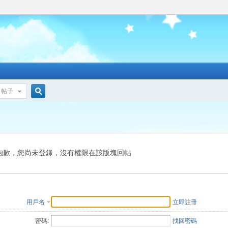
帖子
搜
索
抱歉，您尚未登錄，沒有權限在該版塊回帖
用戶名
立即註冊
密碼:
找回密碼