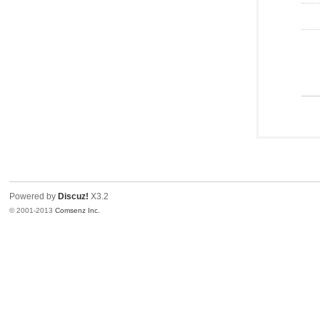
Powered by
Discuz!
X3.2
© 2001-2013
Comsenz Inc.