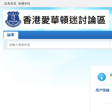
設為首頁
收藏本站
論壇
用戶登錄