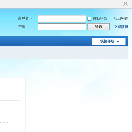
用戶名
自動登錄
找回密碼
登錄
密碼
立即註冊
快捷導航