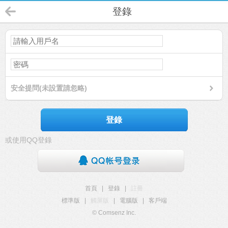
登錄
安全提問(未設置請忽略)
登錄
或使用QQ登錄
首頁
|
登錄
|
註冊
標準版
|
觸屏版
|
電腦版
|
客戶端
© Comsenz Inc.