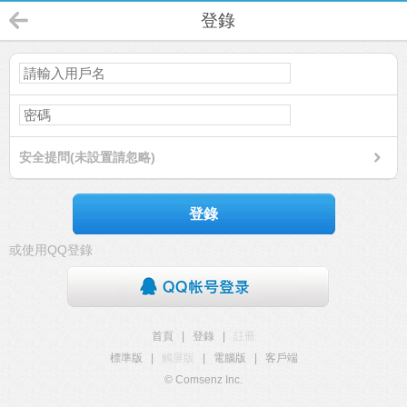
登錄
安全提問(未設置請忽略)
登錄
或使用QQ登錄
首頁
|
登錄
|
註冊
標準版
|
觸屏版
|
電腦版
|
客戶端
© Comsenz Inc.