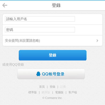
登錄
安全提問(未設置請忽略)
登錄
或使用QQ登錄
首頁
|
登錄
|
註冊
標準版
|
觸屏版
|
電腦版
|
客戶端
© Comsenz Inc.