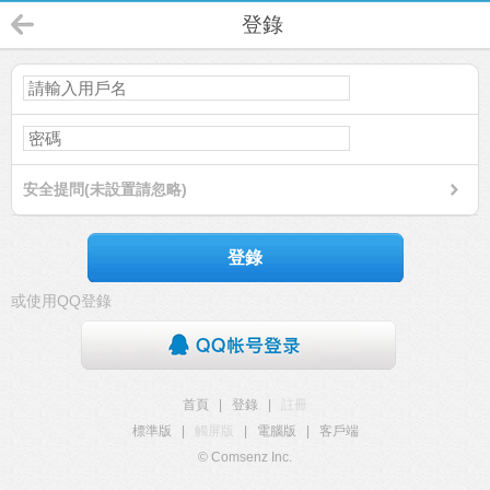
登錄
安全提問(未設置請忽略)
登錄
或使用QQ登錄
首頁
|
登錄
|
註冊
標準版
|
觸屏版
|
電腦版
|
客戶端
© Comsenz Inc.