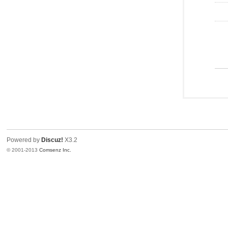
Powered by
Discuz!
X3.2
© 2001-2013
Comsenz Inc.