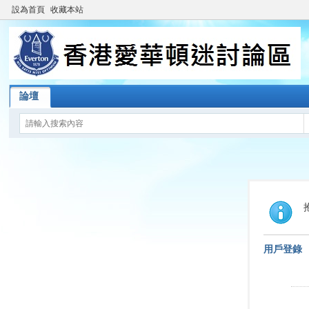
設為首頁
收藏本站
論壇
用戶登錄