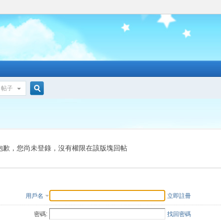
帖子
搜
索
抱歉，您尚未登錄，沒有權限在該版塊回帖
用戶名
立即註冊
密碼:
找回密碼