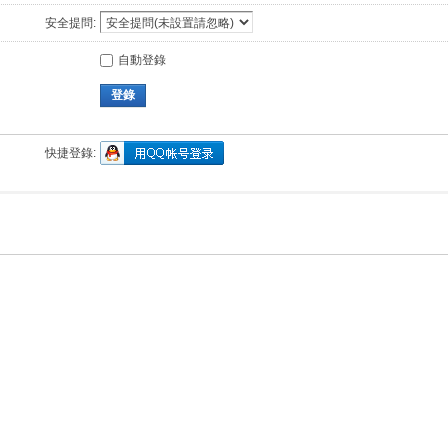
安全提問:
自動登錄
登錄
快捷登錄: