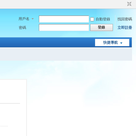
用戶名
自動登錄
找回密碼
登錄
密碼
立即註冊
快捷導航