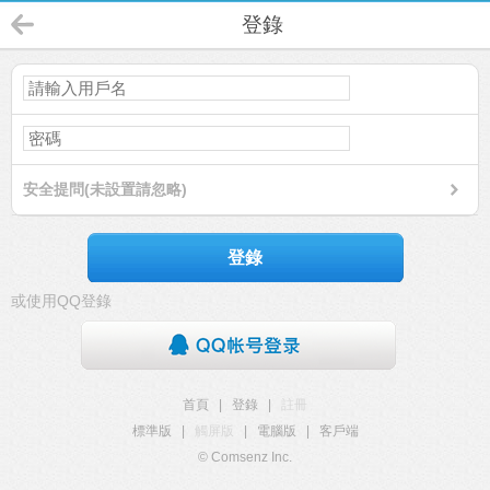
登錄
安全提問(未設置請忽略)
登錄
或使用QQ登錄
首頁
|
登錄
|
註冊
標準版
|
觸屏版
|
電腦版
|
客戶端
© Comsenz Inc.