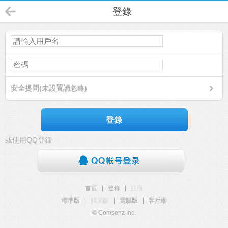
登錄
安全提問(未設置請忽略)
登錄
或使用QQ登錄
首頁
|
登錄
|
註冊
標準版
|
觸屏版
|
電腦版
|
客戶端
© Comsenz Inc.