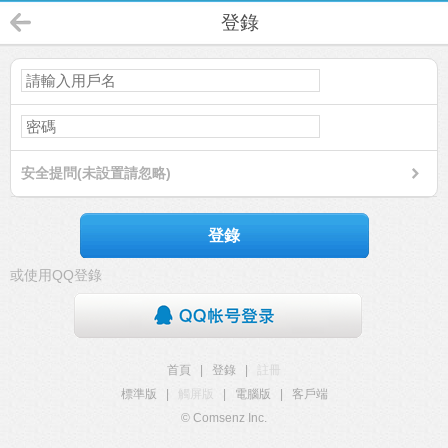
登錄
安全提問(未設置請忽略)
登錄
或使用QQ登錄
首頁
|
登錄
|
註冊
標準版
|
觸屏版
|
電腦版
|
客戶端
© Comsenz Inc.