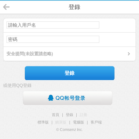
登錄
安全提問(未設置請忽略)
登錄
或使用QQ登錄
首頁
|
登錄
|
註冊
標準版
|
觸屏版
|
電腦版
|
客戶端
© Comsenz Inc.