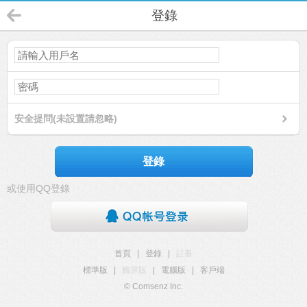
登錄
安全提問(未設置請忽略)
登錄
或使用QQ登錄
首頁
|
登錄
|
註冊
標準版
|
觸屏版
|
電腦版
|
客戶端
© Comsenz Inc.